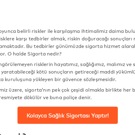
unca belirli riskler ile karşılaşma ihtimalimiz daima bu
klere karşı tedbirler almak, riskin doğuracağı sonuçları
namaktadır. Bu tedbirler günümüzde sigorta hizmet alara
iyor. O halde Sigorta nedir?
ngörülemeyen risklerin hayatımız, sağlığımız, malımız ve s
 yaratabileceği kötü sonuçların getireceği maddi yüküml
rta kuruluşuna yükleyen bir güvence sözleşmesidir.
miz üzere, sigorta’nın pek çok çeşidi olmakla birlikte her b
 resmiyete dökülür ve buna poliçe denir.
Kolayca Sağlık Sigortası Yaptır!