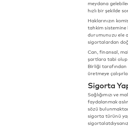
meydana gelebilec
hızlı bir şekilde 
Haklarınızın komi
tahkim sistemine 
durumunuzu ele al
sigortalardan doğa
Can, finansal, mal
şartlara tabi olu
Birliği tarafından
üretmeye çalışırla
Sigorta Ya
Sağlığımızı ve ma
faydalanmak aslınd
sözü bulunmaktadı
sigorta türünü yap
sigortalatdıysanı