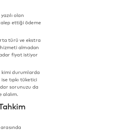
 yazılı olan
talep ettiği ödeme
orta türü ve ekstra
a hizmeti almadan
dar fiyat istiyor
le kimi durumlarda
se tıpkı tüketici
kadar sorunuzu da
e alalım.
 Tahkim
r arasında