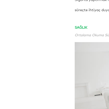
süreçte ihtiyaç duyab
SAĞLIK
Ortalama Okuma Süre