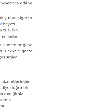
heyetince adil ve
ruluşunun sigorta
im
heyeti
lu tutulan
lenmiştir.
m sigortalar genel
a Türkiye Sigorta
 çözümler
a hizmetlerinden
 diye doğru bir
ko dediğimiz
lınızı
esi