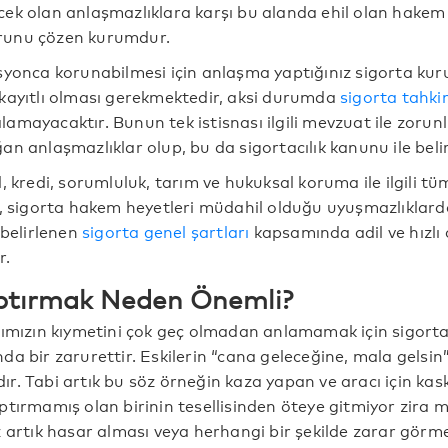
ek olan anlaşmazlıklara karşı bu alanda ehil olan hakem 
sorunu çözen kurumdur.
syonca korunabilmesi için anlaşma yaptığınız sigorta ku
kayıtlı olması gerekmektedir, aksi durumda
sigorta tahk
amayacaktır. Bunun tek istisnası ilgili mevzuat ile zorun
n anlaşmazlıklar olup, bu da sigortacılık kanunu ile belir
, kredi, sorumluluk, tarım ve hukuksal koruma ile ilgili tü
p, sigorta hakem heyetleri müdahil olduğu uyuşmazlıklard
 belirlenen
sigorta genel şartları
kapsamında adil ve hızlı
r.
ptırmak Neden Önemli?
lımızın kıymetini çok geç olmadan anlamamak için sigort
a bir zarurettir. Eskilerin “cana geleceğine, mala gelsin”
r. Tabi artık bu söz örneğin kaza yapan ve aracı için kas
tırmamış olan birinin tesellisinden öteye gitmiyor zira ma
z artık hasar alması veya herhangi bir şekilde zarar görm