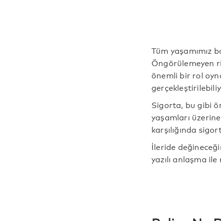
Önemi
Tüm yaşamımız boy
Öngörülemeyen ris
önemli bir rol oy
gerçekleştirilebil
Sigorta, bu gibi ö
yaşamları üzerine
karşılığında sigo
İleride değineceği
yazılı anlaşma ile