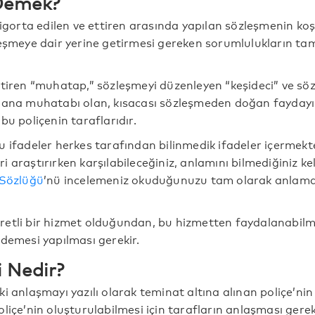
 Demek?
sigorta edilen ve ettiren arasında yapılan sözleşmenin koşul
leşmeye dair yerine getirmesi gereken sorumlulukların ta
ttiren “muhatap,” sözleşmeyi düzenleyen “keşideci” ve sö
 ana muhatabı olan, kısacası sözleşmeden doğan faydayı
bu poliçenin taraflarıdır.
 ifadeler herkes tarafından bilinmedik ifadeler içermekte
leri araştırırken karşılabileceğiniz, anlamını bilmediğiniz ke
 Sözlüğü
’nü incelemeniz okuduğunuzu tam olarak anlama
etli bir hizmet olduğundan, bu hizmetten faydalanabilm
ödemesi yapılması gerekir.
i Nedir?
ki anlaşmayı yazılı olarak teminat altına alınan poliçe’ni
oliçe’nin oluşturulabilmesi için tarafların anlaşması ger