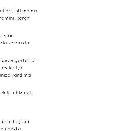
ları, istisnaları
mamını içeren
zleşme
 da zararı da
dir. Sigorta ile
limeler için
nıza yardımcı
ek için hizmet
n ne olduğunu
eken nokta