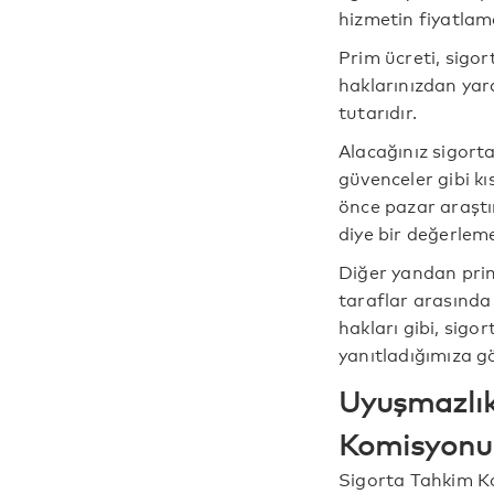
hizmetin fiyatlama
Prim ücreti, sigort
haklarınızdan yar
tutarıdır.
Alacağınız sigorta
güvenceler gibi k
önce pazar araştır
diye bir değerleme
Diğer yandan prim
taraflar arasında 
hakları gibi, sig
yanıtladığımıza gör
Uyuşmazlık
Komisyonu
Sigorta Tahkim Ko