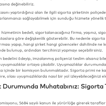
sına değinebiliriz.
asını yaptırdığınız alan ile ilgili sigorta şirketinin poliçede
arlanmanızı sağlayabilmek için sunduğu hizmete yönelik 
 hizmetinin bedeli, sigortalanacağınız firma, yaşınız, sig
ıstaslara göre değişkenlik gösterebilir. Bu nedenle sigort
ması yapıp, hangi şirket hangi güvenceler dahilinde ne ka
de bulunup, ardından tercihinizi yapmayı seçebilirsiniz.
 bedelini ödeyip, imzalanmış poliçenizi teslim alsanız bi
uyuşmazlıklar ortaya çıkabilir. Uyuşmazlıklar durumunda i
orta içinde bir komisyon bulunmaktadır. Sigorta primi ne 
e, olası uyuşmazlıklarda nasıl bir yol izleyebileceğinizi el
 Durumunda Muhatabınız: Sigorta
misyonu, 5684 sayılı kanun ile yürürlüğe girerek tarafla