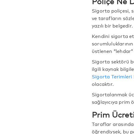
Poliçe Ne
Sigorta poliçesi, 
ve tarafların söz
yazılı bir belgedir.
Kendini sigorta e
sorumluluklarının
üstlenen “lehdar” 
Sigorta sektörü bu
ilgili kaynak bilgi
Sigorta Terimleri
olacaktır.
Sigortalanmak ücr
sağlayıcıya prim 
Prim Ücret
Taraflar arasında
öğrendiysek, bu p