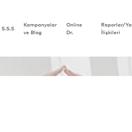
Kampanyalar
Kampanyalar
Online
Online
Raporlar/Ya
Raporlar/Ya
S.S.S
S.S.S
ve Blog
ve Blog
Dr.
Dr.
İlişkileri
İlişkileri