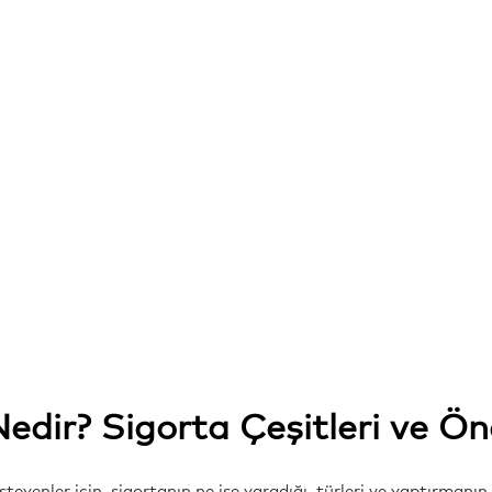
Nedir? Sigorta Çeşitleri ve Ö
teyenler için, sigortanın ne işe yaradığı, türleri ve yaptırmanın 