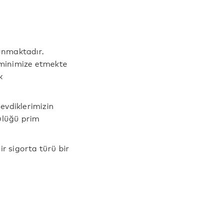
lunmaktadır.
 minimize etmekte
k
evdiklerimizin
ülüğü prim
ir sigorta türü bir