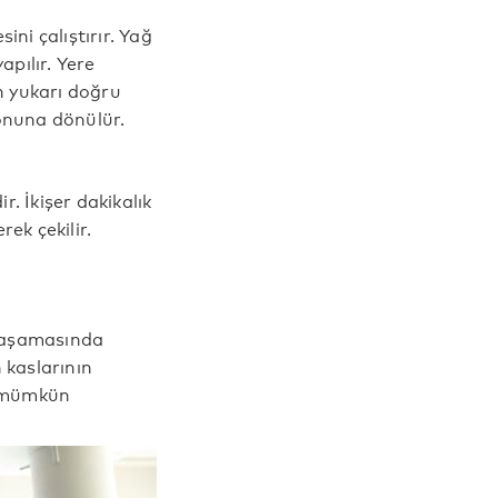
ni çalıştırır. Yağ
apılır. Yere
en yukarı doğru
yonuna dönülür.
r. İkişer dakikalık
rek çekilir.
ç aşamasında
n kaslarının
a mümkün