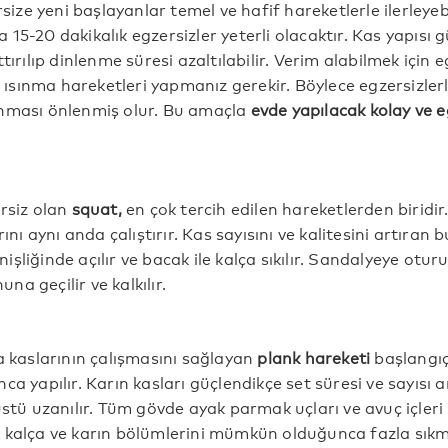
rsize yeni başlayanlar temel ve hafif hareketlerle ilerleyebil
15-20 dakikalık egzersizler yeterli olacaktır. Kas yapısı 
tırılıp dinlenme süresi azaltılabilir. Verim alabilmek için 
sınma hareketleri yapmanız gerekir. Böylece egzersizlerl
ınması önlenmiş olur. Bu amaçla
evde yapılacak kolay ve e
ersiz olan
squat,
en çok tercih edilen hareketlerden biridir.
rını aynı anda çalıştırır. Kas sayısını ve kalitesini artıran 
şliğinde açılır ve bacak ile kalça sıkılır. Sandalyeye otu
a geçilir ve kalkılır.
a kaslarının çalışmasını sağlayan
plank hareketi
başlangıç 
a yapılır. Karın kasları güçlendikçe set süresi ve sayısı art
üstü uzanılır. Tüm gövde ayak parmak uçları ve avuç içleri ü
 kalça ve karın bölümlerini mümkün olduğunca fazla sıkm