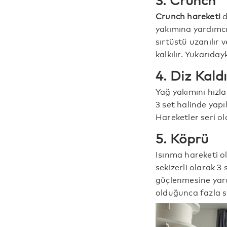
Crunch hareketi
d
yakımına yardımcı 
sırtüstü uzanılır 
kalkılır. Yukarıda
4. Diz Kal
Yağ yakımını hızl
3 set halinde yapıl
Hareketler seri o
5. Köprü
Isınma hareketi 
sekizerli olarak 3
güçlenmesine yard
olduğunca fazla sık