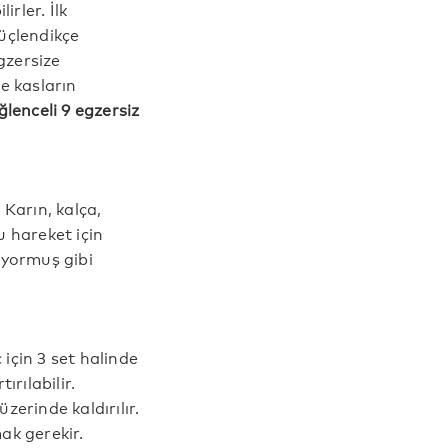
irler. İlk
güçlendikçe
egzersize
e kasların
ğlenceli 9 egzersiz
 Karın, kalça,
bu hareket için
ruyormuş gibi
için 3 set halinde
ırılabilir.
zerinde kaldırılır.
ak gerekir.