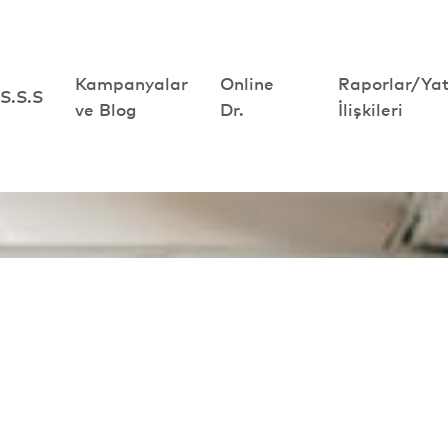
Kampanyalar
Kampanyalar
Online
Online
Raporlar/Yat
Raporlar/Yat
S.S.S
S.S.S
ve Blog
ve Blog
Dr.
Dr.
İlişkileri
İlişkileri