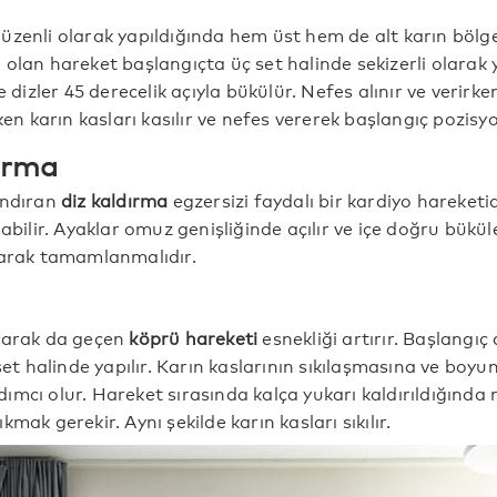
üzenli olarak yapıldığında hem üst hem de alt karın bölgesi
olan hareket başlangıçta üç set halinde sekizerli olarak y
ve dizler 45 derecelik açıyla bükülür. Nefes alınır ve verirk
yken karın kasları kasılır ve nefes vererek başlangıç pozis
dırma
andıran
diz kaldırma
egzersizi faydalı bir kardiyo hareketidi
abilir. Ayaklar omuz genişliğinde açılır ve içe doğru büküle
larak tamamlanmalıdır.
olarak da geçen
köprü hareketi
esnekliği artırır. Başlangı
 set halinde yapılır. Karın kaslarının sıkılaşmasına ve boyu
ımcı olur. Hareket sırasında kalça yukarı kaldırıldığınd
mak gerekir. Aynı şekilde karın kasları sıkılır.