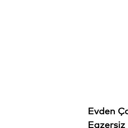
Evden Çal
Egzersiz