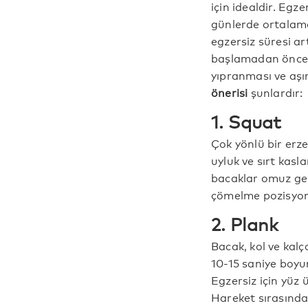
için idealdir. Egze
günlerde ortalama 
egzersiz süresi art
başlamadan önce ı
yıpranması ve aş
önerisi
şunlardır:
1. Squat
Çok yönlü bir erz
uyluk ve sırt kasla
bacaklar omuz geni
çömelme pozisyonun
2. Plank
Bacak, kol ve kalç
10-15 saniye boyunc
Egzersiz için yüz 
Hareket sırasında