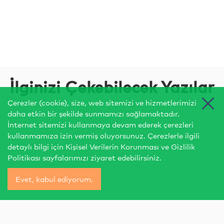
İlginizi Çekebilecek Yazılar
Çerezler (cookie), size, web sitemizi ve hizmetlerimizi
daha etkin bir şekilde sunmamızı sağlamaktadır.
İnternet sitemizi kullanmaya devam ederek çerezleri
kullanmamıza izin vermiş oluyorsunuz. Çerezlerle ilgili
detaylı bilgi için
Kişisel Verilerin Korunması
ve
Gizlilik
Politikası
sayfalarımızı ziyaret edebilirsiniz.
Evet, kabul ediyorum.