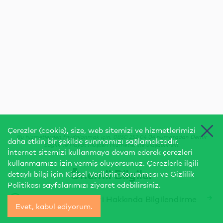
Çerezler (cookie), size, web sitemizi ve hizmetlerimizi
Bu hizmetlerden faydalanmak için, 0850 252 04 04 numaradan Demir
daha etkin bir şekilde sunmamızı sağlamaktadır.
Sağlık ve Hayat Müşteri Hizmetlerine ulaşabilirsin.
İnternet sitemizi kullanmaya devam ederek çerezleri
kullanmamıza izin vermiş oluyorsunuz. Çerezlerle ilgili
Önemli Bilgiler
detaylı bilgi için
Kişisel Verilerin Korunması
ve
Gizlilik
Politikası
sayfalarımızı ziyaret edebilirsiniz.
Asistans Hizmetleri Hakkında Bilgilendirme
Evet, kabul ediyorum.