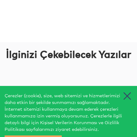
İlginizi Çekebilecek Yazılar
Çerezler (cookie), size, web sitemizi ve hizmetlerimizi
daha etkin bir şekilde sunmamızı sağlamaktadır.
İnternet sitemizi kullanmaya devam ederek çerezleri
kullanmamıza izin vermiş oluyorsunuz. Çerezlerle ilgili
detaylı bilgi için
Kişisel Verilerin Korunması
ve
Gizlilik
Politikası
sayfalarımızı ziyaret edebilirsiniz.