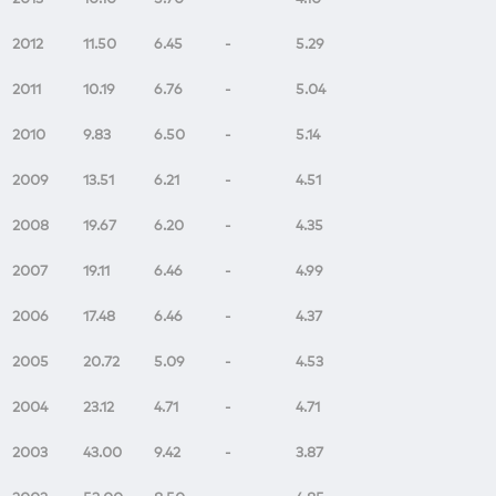
2012
11.50
6.45
-
5.29
2011
10.19
6.76
-
5.04
2010
9.83
6.50
-
5.14
2009
13.51
6.21
-
4.51
2008
19.67
6.20
-
4.35
2007
19.11
6.46
-
4.99
2006
17.48
6.46
-
4.37
2005
20.72
5.09
-
4.53
2004
23.12
4.71
-
4.71
2003
43.00
9.42
-
3.87