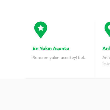
En Yakın Acente
Anl
Sana en yakın acenteyi bul.
Anl
list