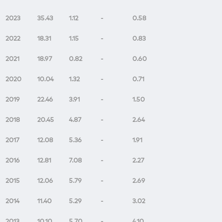
2023
35.43
1.12
-
0.58
2022
18.31
1.15
-
0.83
2021
18.97
0.82
-
0.60
2020
10.04
1.32
-
0.71
2019
22.46
3.91
-
1.50
2018
20.45
4.87
-
2.64
2017
12.08
5.36
-
1.91
2016
12.81
7.08
-
2.27
2015
12.06
5.79
-
2.69
2014
11.40
5.29
-
3.02
2013
10.10
5.70
-
4.10