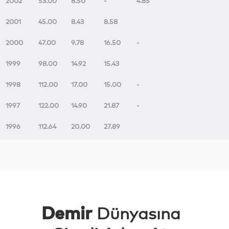
2002
53.00
8.50
-
4.85
2001
45.00
8.43
8.58
2000
47.00
9.78
16.50
-
1999
98.00
14.92
15.43
1998
112.00
17.00
15.00
-
1997
122.00
14.90
21.87
-
1996
112.64
20.00
27.89
Demir
Dünyasına