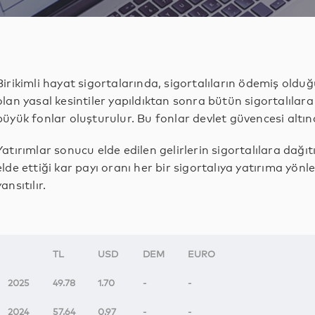
Birikimli hayat sigortalarında, sigortalıların ödemiş oldu
olan yasal kesintiler yapıldıktan sonra bütün sigortalılara
büyük fonlar oluşturulur. Bu fonlar devlet güvencesi altınd
Yatırımlar sonucu elde edilen gelirlerin sigortalılara dağıtı
elde ettiği kar payı oranı her bir sigortalıya yatırıma yönl
yansıtılır.
TL
USD
DEM
EURO
2025
49.78
1.70
-
-
2024
57.64
0.97
-
-