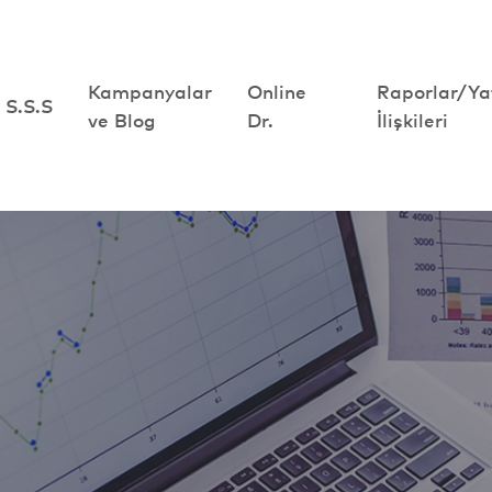
Kampanyalar
Kampanyalar
Online
Online
Raporlar/Ya
Raporlar/Ya
S.S.S
S.S.S
ve Blog
ve Blog
Dr.
Dr.
İlişkileri
İlişkileri