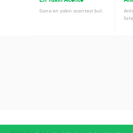
Sana en yakın acenteyi bul.
Anl
list
©2026 Demir Sağlık