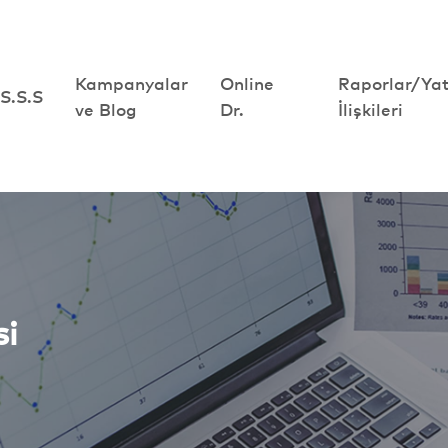
Kampanyalar
Kampanyalar
Online
Online
Raporlar/Yat
Raporlar/Yat
S.S.S
S.S.S
ve Blog
ve Blog
Dr.
Dr.
İlişkileri
İlişkileri
si