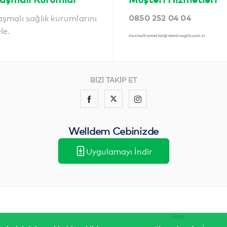
aşmalı sağlık kurumlarını
0850 252 04 04
ele.
musterihizmetleri@demirsaglik.com.tr
BİZİ TAKİP ET
Welldem Cebinizde
Uygulamayı İndir
Hak