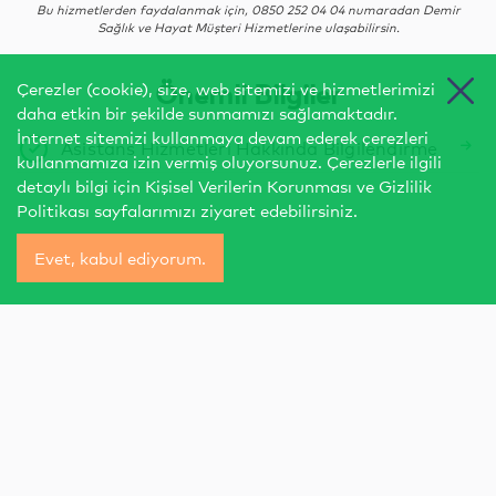
Bu hizmetlerden faydalanmak için, 0850 252 04 04 numaradan Demir
Sağlık ve Hayat Müşteri Hizmetlerine ulaşabilirsin.
Önemli Bilgiler
Çerezler (cookie), size, web sitemizi ve hizmetlerimizi
daha etkin bir şekilde sunmamızı sağlamaktadır.
İnternet sitemizi kullanmaya devam ederek çerezleri
Asistans Hizmetleri Hakkında Bilgilendirme
kullanmamıza izin vermiş oluyorsunuz. Çerezlerle ilgili
detaylı bilgi için
Kişisel Verilerin Korunması
ve
Gizlilik
Politikası
sayfalarımızı ziyaret edebilirsiniz.
Evet, kabul ediyorum.