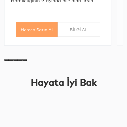
Hamileliğinin 9. ayında bile alabilirsin.
S
S
ü
Hemen Satın Al
BİLGİ AL
Hayata İyi Bak