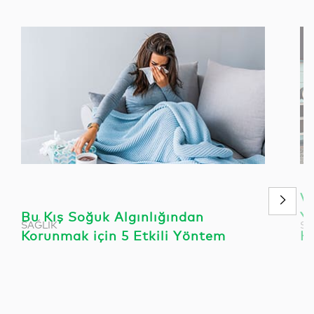
Vü
Bu Kış Soğuk Algınlığından
Ya
SAĞLIK
SA
Korunmak için 5 Etkili Yöntem
H