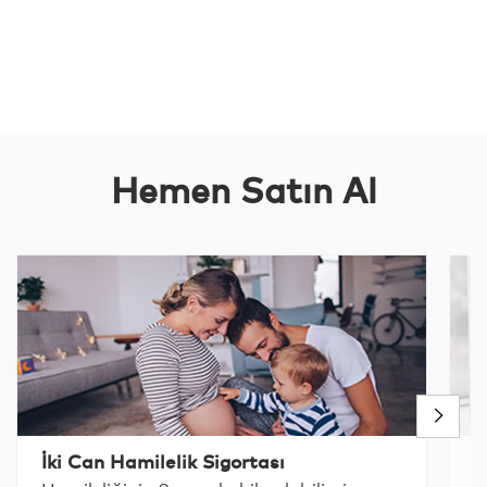
Hemen Satın Al
İki Can Hamilelik Sigortası
F