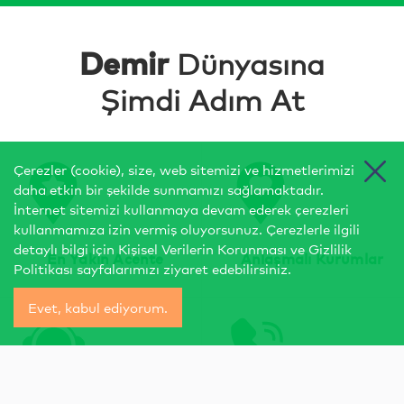
Demir
Dünyasına
Şimdi Adım At
Çerezler (cookie), size, web sitemizi ve hizmetlerimizi
daha etkin bir şekilde sunmamızı sağlamaktadır.
İnternet sitemizi kullanmaya devam ederek çerezleri
kullanmamıza izin vermiş oluyorsunuz. Çerezlerle ilgili
detaylı bilgi için
Kişisel Verilerin Korunması
ve
Gizlilik
En Yakın Acente
Anlaşmalı Kurumlar
Politikası
sayfalarımızı ziyaret edebilirsiniz.
Evet, kabul ediyorum.