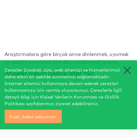
Araştırmalara göre birçok anne dinlenmek, uyumak
ve günlük sorumluluklardan uzaklaşmak istiyor.
Çerezler (cookie), size, web sitemizi ve hizmetlerimizi
Anneler pahalı hediye ister mi?
daha etkin bir şekilde sunmamızı sağlamaktadır.
İnternet sitemizi kullanmaya devam ederek çerezleri
kullanmamıza izin vermiş oluyorsunuz. Çerezlerle ilgili
detaylı bilgi için
Kişisel Verilerin Korunması
ve
Gizlilik
Politikası
sayfalarımızı ziyaret edebilirsiniz.
Evet, kabul ediyorum.