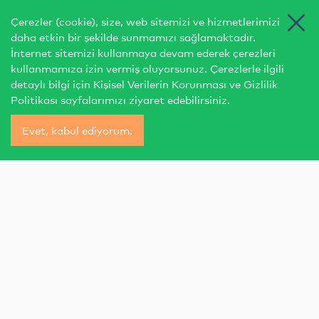
Çerezler (cookie), size, web sitemizi ve hizmetlerimizi
daha etkin bir şekilde sunmamızı sağlamaktadır.
İnternet sitemizi kullanmaya devam ederek çerezleri
kullanmamıza izin vermiş oluyorsunuz. Çerezlerle ilgili
detaylı bilgi için
Kişisel Verilerin Korunması
ve
Gizlilik
Politikası
sayfalarımızı ziyaret edebilirsiniz.
Evet, kabul ediyorum.