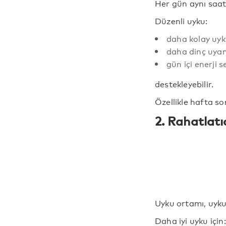
Her gün aynı saat
Düzenli uyku:
daha kolay uy
daha dinç uya
gün içi enerji 
destekleyebilir.
Özellikle hafta so
2. Rahatlatı
Uyku ortamı, uyku 
Daha iyi uyku için: