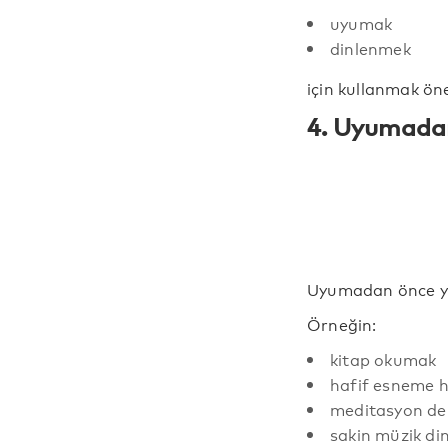
uyumak
dinlenmek
için kullanmak öner
4. Uyumadan
Uyumadan önce yapı
Örneğin:
kitap okumak
hafif esneme h
meditasyon d
sakin müzik di