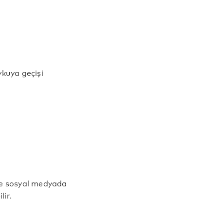
ykuya geçişi
re sosyal medyada
lir.