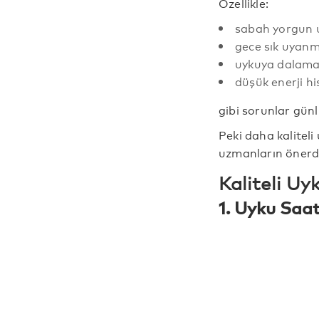
Özellikle:
sabah yorgun
gece sık uyan
uykuya dalam
düşük enerji hi
gibi sorunlar günl
Peki daha kaliteli
uzmanların önerd
Kaliteli Uy
1. Uyku Saat