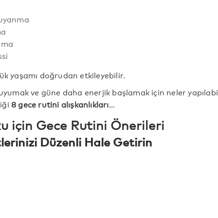
 uyanma
ma
ama
ssi
ük yaşamı doğrudan etkileyebilir.
 uyumak ve güne daha enerjik başlamak için neler yapılabil
iği
8 gece rutini alışkanlıkları
…
ku için Gece Rutini Önerileri
lerinizi Düzenli Hale Getirin