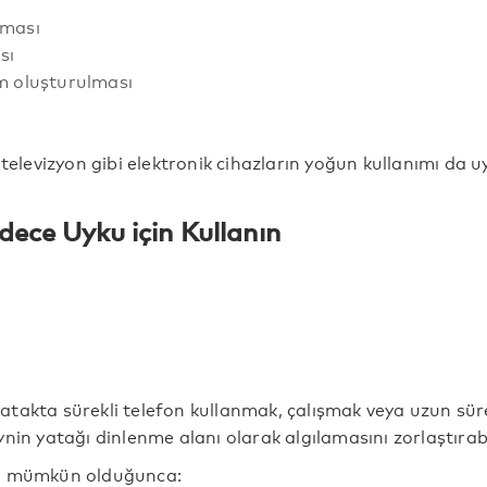
lması
sı
am oluşturulması
 televizyon gibi elektronik cihazların yoğun kullanımı da u
dece Uyku için Kullanın
takta sürekli telefon kullanmak, çalışmak veya uzun sü
nin yatağı dinlenme alanı olarak algılamasını zorlaştırabi
ı mümkün olduğunca: