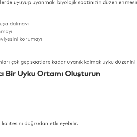
lerde uyuyup uyanmak, biyolojik saatinizin düzenlenmesin
kuya dalmayı
nmayı
seviyesini korumayı
nları çok geç saatlere kadar uyanık kalmak uyku düzenini 
cı Bir Uyku Ortamı Oluşturun
kalitesini doğrudan etkileyebilir.