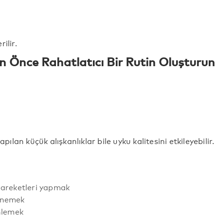
ilir.
 Önce Rahatlatıcı Bir Rutin Oluşturun
lan küçük alışkanlıklar bile uyku kalitesini etkileyebilir.
areketleri yapmak
enemek
nlemek