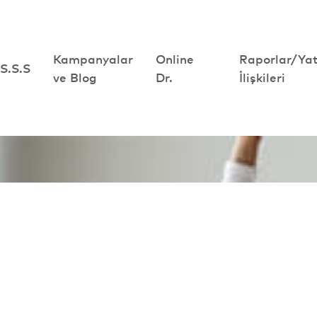
Kampanyalar
Kampanyalar
Online
Online
Raporlar/Yat
Raporlar/Yat
S.S.S
S.S.S
ve Blog
ve Blog
Dr.
Dr.
İlişkileri
İlişkileri