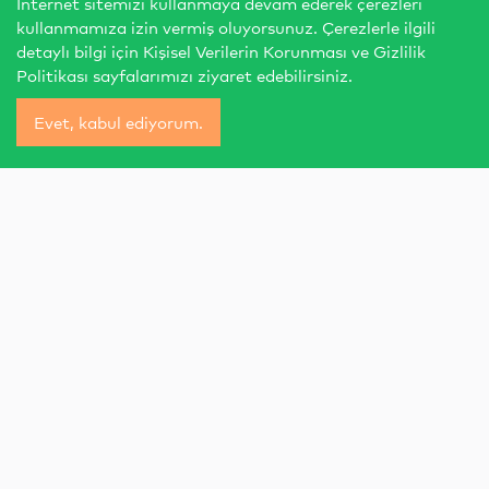
İnternet sitemizi kullanmaya devam ederek çerezleri
kullanmamıza izin vermiş oluyorsunuz. Çerezlerle ilgili
detaylı bilgi için
Kişisel Verilerin Korunması
ve
Gizlilik
Politikası
sayfalarımızı ziyaret edebilirsiniz.
Evet, kabul ediyorum.