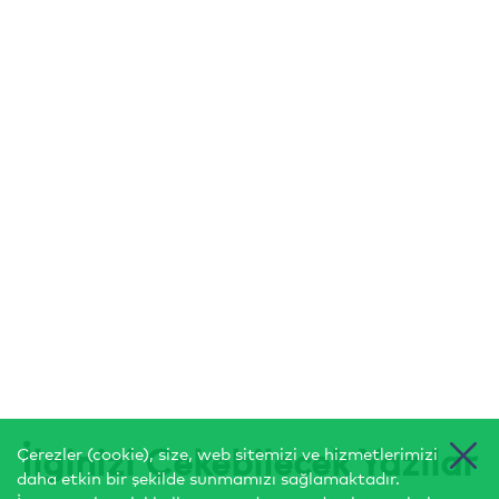
İlginizi Çekebilecek Yazılar
Çerezler (cookie), size, web sitemizi ve hizmetlerimizi
daha etkin bir şekilde sunmamızı sağlamaktadır.