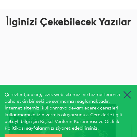
İlginizi Çekebilecek Yazılar
Çerezler (cookie), size, web sitemizi ve hizmetlerimizi
daha etkin bir şekilde sunmamızı sağlamaktadır.
İnternet sitemizi kullanmaya devam ederek çerezleri
kullanmamıza izin vermiş oluyorsunuz. Çerezlerle ilgili
detaylı bilgi için
Kişisel Verilerin Korunması
ve
Gizlilik
Politikası
sayfalarımızı ziyaret edebilirsiniz.