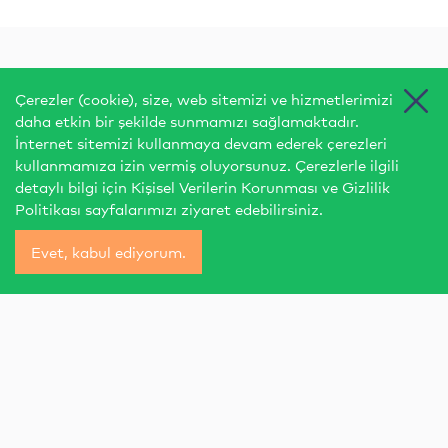
Çerezler (cookie), size, web sitemizi ve hizmetlerimizi
daha etkin bir şekilde sunmamızı sağlamaktadır.
İnternet sitemizi kullanmaya devam ederek çerezleri
kullanmamıza izin vermiş oluyorsunuz. Çerezlerle ilgili
detaylı bilgi için
Kişisel Verilerin Korunması
ve
Gizlilik
Politikası
sayfalarımızı ziyaret edebilirsiniz.
Evet, kabul ediyorum.