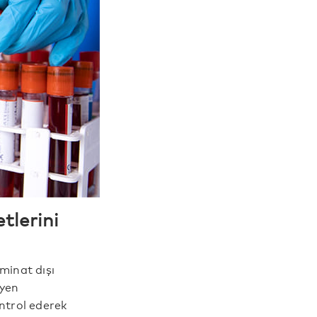
tlerini
minat dışı
syen
ntrol ederek