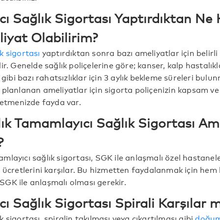
ı Sağlık Sigortası Yaptırdıktan Ne
iyat Olabilirim?
k sigortası
yaptırdıktan sonra bazı ameliyatlar için belirli
r. Genelde sağlık poliçelerine göre; kanser, kalp hastalıklar
 gibi bazı rahatsızlıklar için 3 aylık bekleme süreleri bulun
 planlanan ameliyatlar için sigorta poliçenizin kapsam v
l etmenizde fayda var.
ık Tamamlayıcı Sağlık Sigortası Ame
?
mlayıcı sağlık sigortası, SGK ile anlaşmalı özel hastanel
k ücretlerini karşılar. Bu hizmetten faydalanmak için he
GK ile anlaşmalı olması gerekir.
 Sağlık Sigortası Spirali Karşılar m
 sigortası, spiralin takılması veya çıkartılması gibi
doğum