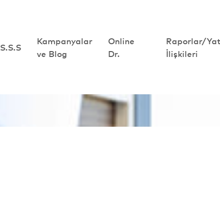
Kampanyalar
Kampanyalar
Online
Online
Raporlar/Yat
Raporlar/Yat
S.S.S
S.S.S
ve Blog
ve Blog
Dr.
Dr.
İlişkileri
İlişkileri