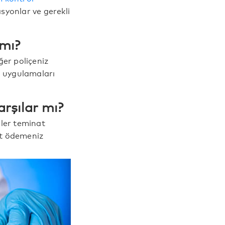
asyonlar ve gerekli
 mı?
ğer poliçeniz
m uygulamaları
arşılar mı?
ller teminat
ret ödemeniz