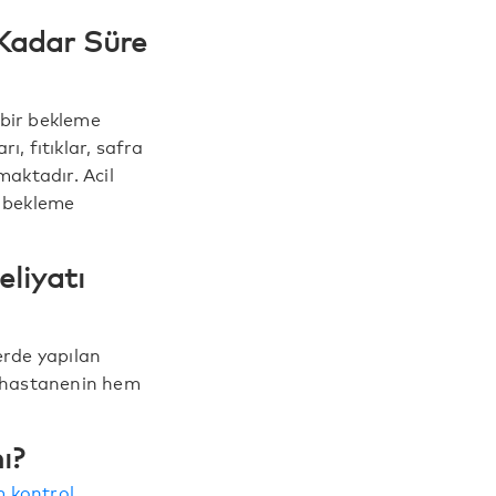
 Kadar Süre
 bir bekleme
ı, fıtıklar, safra
maktadır. Acil
e bekleme
liyatı
erde yapılan
m hastanenin hem
ı?
 kontrol