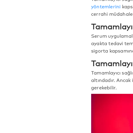
yöntemlerini
kapsa
cerrahi müdahalel
Tamamlayıc
Serum uygulamalar
ayakta tedavi tem
sigorta kapsamınd
Tamamlayıcı
Tamamlayıcı sağlı
altındadır. Ancak i
gerekebilir.