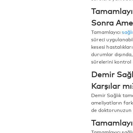
Tamamlayıc
Sonra Amel
Tamamlayıcı
sağlı
süreci uygulanabili
kesesi hastalıkları
durumlar dışında,
sürelerini kontro
Demir Sağl
Karşılar mı
Demir Sağlık tama
ameliyatların far
de doktorunuzun S
Tamamlayıcı
Tamamlayıcı sağlık